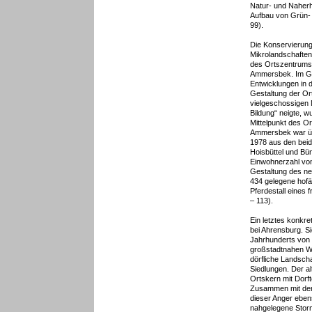
Natur- und Naher
Aufbau von Grün- 
99).
Die Konservierung 
Mikrolandschaften
des Ortszentrums
Ammersbek. Im G
Entwicklungen in 
Gestaltung der Or
vielgeschossigen 
Bildung“ neigte, w
Mittelpunkt des O
Ammersbek war üb
1978 aus den bei
Hoisbüttel und Bü
Einwohnerzahl von
Gestaltung des ne
434 gelegene hof
Pferdestall eines 
– 113).
Ein letztes konkre
bei Ahrensburg. Si
Jahrhunderts von 
großstadtnahen W
dörfliche Landscha
Siedlungen. Der al
Ortskern mit Dorf
Zusammen mit den
dieser Anger ebens
nahgelegene Stor