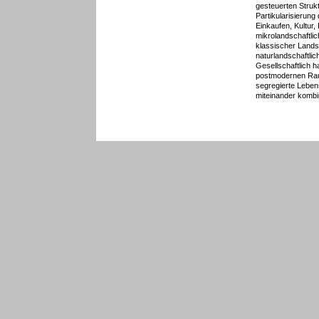
gesteuerten Stru
Partikularisierun
Einkaufen, Kultur,
mikrolandschaftl
klassischer Lands
naturlandschaftlic
Gesellschaftlich h
postmodernen Raum
segregierte Leben
miteinander kombi