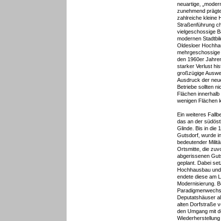
neuartige, „modern
zunehmend prägte.
zahlreiche kleine 
Straßenführung cha
vielgeschossige B
modernen Stadtbil
Oldesloer Hochhau
mehrgeschossige 
den 1960er Jahren.
starker Verlust hi
großzügige Auswe
Ausdruck der neuen
Betriebe sollten ni
Flächen innerhalb 
wenigen Flächen k
Ein weiteres Fallbe
das an der südös
Glinde. Bis in die
Gutsdorf, wurde in
bedeutender Milit
Ortsmitte, die zu
abgerissenen Guts
geplant. Dabei se
Hochhausbau und 
endete diese am Le
Modernisierung. B
Paradigmenwechse
Deputatshäuser als
alten Dorfstraße v
den Umgang mit d
Wiederherstellung