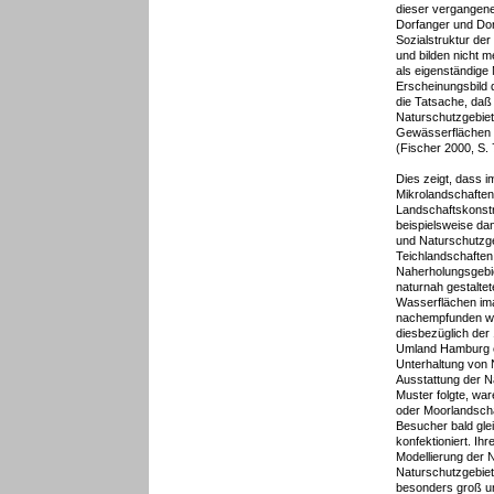
dieser vergangen
Dorfanger und Dor
Sozialstruktur de
und bilden nicht 
als eigenständige
Erscheinungsbild 
die Tatsache, daß 
Naturschutzgebie
Gewässerflächen l
(Fischer 2000, S. 
Dies zeigt, dass 
Mikrolandschaften 
Landschaftskonstr
beispielsweise da
und Naturschutzg
Teichlandschaften
Naherholungsgebi
naturnah gestaltet
Wasserflächen ima
nachempfunden war
diesbezüglich der
Umland Hamburg e.
Unterhaltung von 
Ausstattung der 
Muster folgte, wa
oder Moorlandsch
Besucher bald gle
konfektioniert. Ih
Modellierung der 
Naturschutzgebie
besonders groß und