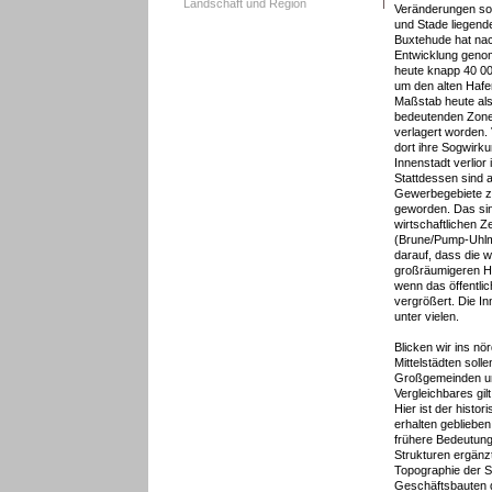
Landschaft und Region
Veränderungen so
und Stade liegend
Buxtehude hat nac
Entwicklung geno
heute knapp 40 000
um den alten Hafen
Maßstab heute als f
bedeutenden Zonen
verlagert worden. 
dort ihre Sogwirku
Innenstadt verlior 
Stattdessen sind 
Gewerbegebiete zu
geworden. Das sin
wirtschaftlichen 
(Brune/Pump-Uhlm
darauf, dass die 
großräumigeren Ha
wenn das öffentli
vergrößert. Die I
unter vielen.
Blicken wir ins n
Mittelstädten soll
Großgemeinden un
Vergleichbares gil
Hier ist der histor
erhalten gebliebe
frühere Bedeutung
Strukturen ergänzt
Topographie der S
Geschäftsbauten d