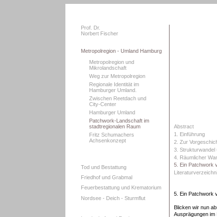
Prof. Dr.
Norbert Fischer
Metropolregion - Umland Hamburg
Metropolregion und
Mikrolandschaft
Weg zur Metropolregion
Regionale Identität im
Hamburger Umland.
Zwischen Reetdach und
City-Center
Hamburger Umland
Patchwork-Landschaft im
stadtregionalen Raum
Abstract
1. Einführung
Fritz Schumachers
Achsenkonzept
2. Zur Vorgeschic
3. Strukturwandel
4. Räumlicher Wan
5. Ein Patchwork 
Tod und Bestattung
Literaturverzeichn
Friedhof und Grabmal
Feuerbestattung und Krematorium
5. Ein Patchwork 
Nordsee - Deich - Sturmflut
Blicken wir nun ab
Ausprägungen im H