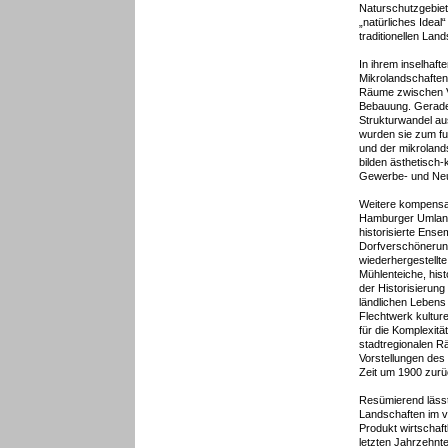
Naturschutzgebiet
„natürliches Ideal
traditionellen Lan
In ihrem inselhaf
Mikrolandschaften
Räume zwischen V
Bebauung. Gerade
Strukturwandel aus
wurden sie zum fu
und der mikroland
bilden ästhetisch
Gewerbe- und Neu
Weitere kompensa
Hamburger Umland 
historisierte Ens
Dorfverschönerun
wiederhergestellte
Mühlenteiche, hist
der Historisierun
ländlichen Lebens 
Flechtwerk kulture
für die Komplexitä
stadtregionalen R
Vorstellungen des
Zeit um 1900 zurüc
Resümierend lässt
Landschaften im v
Produkt wirtschaft
letzten Jahrzehnt