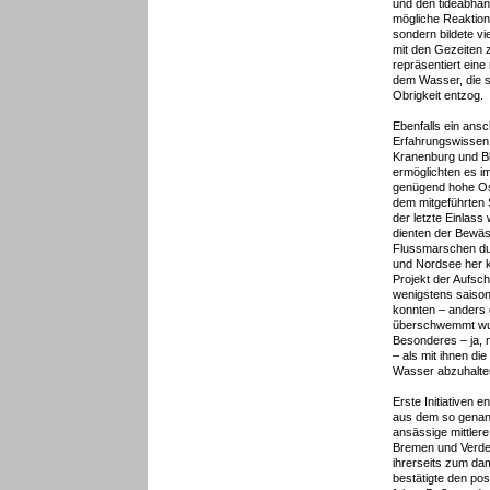
und den tideabhän
mögliche Reaktion
sondern bildete v
mit den Gezeiten 
repräsentiert ein
dem Wasser, die s
Obrigkeit entzog.
Ebenfalls ein ansc
Erfahrungswissen 
Kranenburg und Bl
ermöglichten es i
genügend hohe Os
dem mitgeführten
der letzte Einlass
dienten der Bewä
Flussmarschen dur
und Nordsee her 
Projekt der Aufsc
wenigstens saison
konnten – anders 
überschwemmt wurd
Besonderes – ja,
– als mit ihnen di
Wasser abzuhalte
Erste Initiativen
aus dem so genan
ansässige mittle
Bremen und Verden
ihrerseits zum da
bestätigte den po