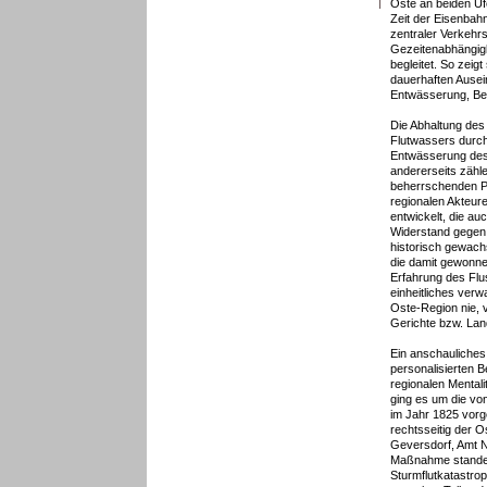
Oste an beiden Uf
Zeit der Eisenbah
zentraler Verkehr
Gezeitenabhängig
begleitet. So zeig
dauerhaften Ause
Entwässerung, B
Die Abhaltung de
Flutwassers durch
Entwässerung des
andererseits zähl
beherrschenden P
regionalen Akteur
entwickelt, die au
Widerstand gegen d
historisch gewac
die damit gewonnen
Erfahrung des Flu
einheitliches verwa
Oste-Region nie, 
Gerichte bzw. Land
Ein anschauliches 
personalisierten
regionalen Mentali
ging es um die vo
im Jahr 1825 vor
rechtsseitig der O
Geversdorf, Amt N
Maßnahme standen
Sturmflutkatastro