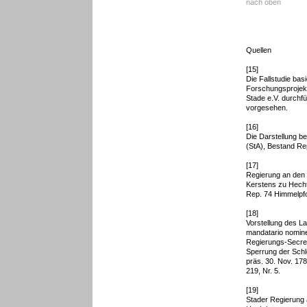
nach oben
Quellen
[15]
Die Fallstudie bas
Forschungsprojekt
Stade e.V. durchfü
vorgesehen.
[16]
Die Darstellung be
(StA), Bestand Re
[17]
Regierung an den 
Kerstens zu Hecht
Rep. 74 Himmelpfo
[18]
Vorstellung des L
mandatario nomin
Regierungs-Secret
Sperrung der Schl
präs. 30. Nov. 178
219, Nr. 5.
[19]
Stader Regierung 