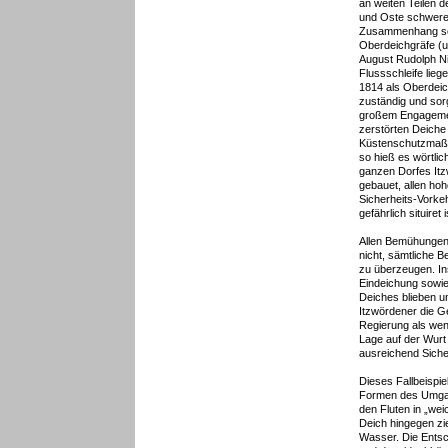
an weiten Teilen 
und Oste schwere 
Zusammenhang sc
Oberdeichgräfe (u
August Rudolph Ni
Flussschleife lieg
1814 als Oberdeic
zuständig und sor
großem Engagement
zerstörten Deiche 
Küstenschutzmaßn
so hieß es wörtlic
ganzen Dorfes Itz
gebauet, allen hoh
Sicherheits-Vorke
gefährlich situiret i
Allen Bemühungen 
nicht, sämtliche 
zu überzeugen. I
Eindeichung sowie
Deiches blieben u
Itzwördener die G
Regierung als weni
Lage auf der Wurt 
ausreichend Siche
Dieses Fallbeispie
Formen des Umgan
den Fluten in „wei
Deich hingegen zi
Wasser. Die Ents