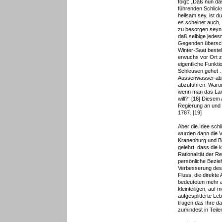
folgt: „Daß nun d
führenden Schlic
heilsam sey, ist 
es scheinet auch,
zu besorgen seyn 
daß selbige jedesm
Gegenden übersch
Winter-Saat bestel
erwuchs vor Ort z
eigentliche Funkti
Schleusen gehet …
Aussenwasser abz
abzuführen. Waru
wenn man das Lan
will?“ [18] Diesem
Regierung an und
1787. [19]
Aber die Idee schl
wurden dann die Vo
Kranenburg und Bl
gelehrt, dass die 
Rationalität der 
persönliche Bezie
Verbesserung des
Fluss, die direkt
bedeuteten mehr a
kleinteiligen, auf
aufgesplitterte Le
trugen das Ihre d
zumindest in Teile