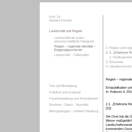
Prof. Dr.
Norbert Fischer
Landschaft und Region
Landschaft als kultur-
wissenschaftliche Kategorie
Region – regionale Identität –
1. Region und regi
Regionalgeschichte
2. 1. „Erfahrene R
Landschaft – Fallstudien
2. Partikularisi
3. Resümee
4. Literaturverzei
Region – regionale
Tod und Bestattung
Erstpublikation u
In: Kulturen 4, 201
Friedhof und Grabmal
Feuerbestattung und Krematorium
2.1. „Erfahrene Re
Nordsee - Deich - Sturmflut
[15]
Metropolregion - Umland Hamburg
Die Oste hat die 
Weser maßgeblich 
Landschaftswande
kommenden Gezeit