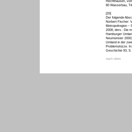
Hechthausen, vom
80 Wasserbau, Tit.
[20]
Der folgende Absc
Norbert Fischer:
Metropolregion – 
2008; ders.: Die 
Hamburger Umland
Neumünster 2000; 
Umland in der zwe
Problemskizze. In
Geschichte 93, S.
nach oben