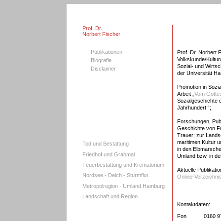
Prof. Dr.
Norbert Fischer
Publikationen
Prof. Dr. Norbert 
Volkskunde/Kultur
Biografie
Sozial- und Wirts
Disclaimer
der Universität H
Promotion in Sozia
Arbeit
„Vom Gotte
Sozialgeschichte 
Jahrhundert.“;
Forschungen, Publ
Geschichte von Fr
Trauer; zur Lands
maritimen Kultur 
Tod und Bestattung
in den Elbmarsch
Friedhof und Grabmal
Umland bzw. in de
Feuerbestattung und Krematorium
Aktuelle Publikati
Nordsee - Deich - Sturmflut
Online-Verzeichnis
Metropolregion - Umland Hamburg
Landschaft und Region
Kontaktdaten:
Fon
0160 9