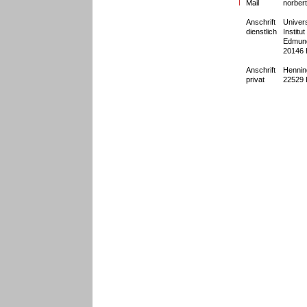
Mail
norbert
Anschrift
Univer
dienstlich
Institu
Edmund
20146
Anschrift
Hennin
privat
22529